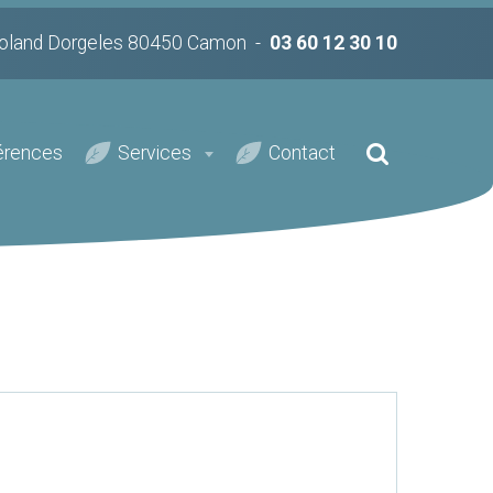
oland Dorgeles 80450 Camon
-
03 60 12 30 10
érences
Services
Contact